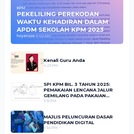
KPM
PEKELILING PEREKODAN
WAKTU KEHADIRAN DALAM
APDM SEKOLAH KPM 2023
hoyensze
-
9:02 AM
Kenali Guru Anda
4:23 PM
SPI KPM BIL. 3 TAHUN 2025:
PEMAKAIAN LENCANA JALUR
GEMILANG PADA PAKAIAN
SERAGAM MURID
3:51 PM
MAJLIS PELUNCURAN DASAR
PENDIDIKAN DIGITAL
9:54 PM