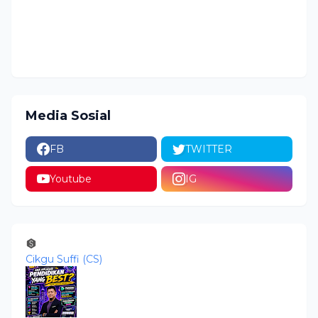
Media Sosial
FB
TWITTER
Youtube
IG
Cikgu Suffi (CS)