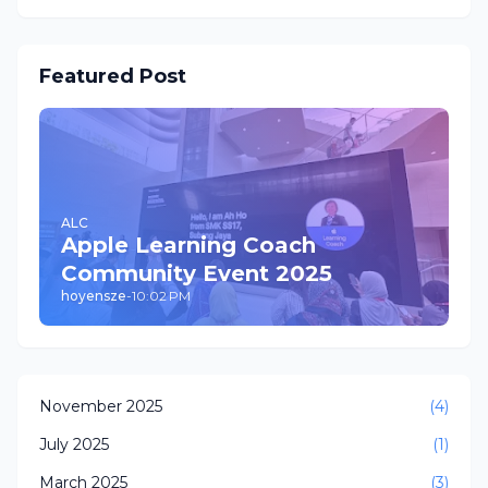
Featured Post
ALC
Apple Learning Coach
Community Event 2025
hoyensze
-
10:02 PM
November 2025
(4)
July 2025
(1)
March 2025
(3)