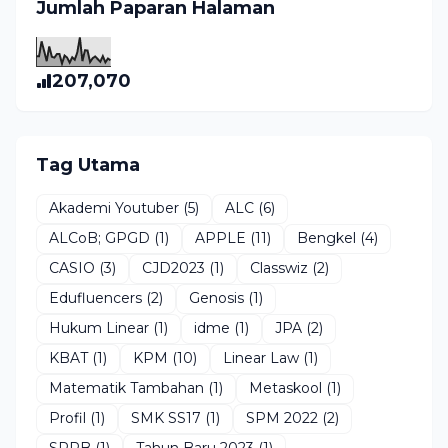
Jumlah Paparan Halaman
207,070
Tag Utama
Akademi Youtuber
(5)
ALC
(6)
ALCoB; GPGD
(1)
APPLE
(11)
Bengkel
(4)
CASIO
(3)
CJD2023
(1)
Classwiz
(2)
Edufluencers
(2)
Genosis
(1)
Hukum Linear
(1)
idme
(1)
JPA
(2)
KBAT
(1)
KPM
(10)
Linear Law
(1)
Matematik Tambahan
(1)
Metaskool
(1)
Profil
(1)
SMK SS17
(1)
SPM 2022
(2)