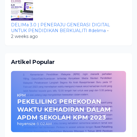
DELIMa 3.0 | PENERAJU GENERASI DIGITAL
UNTUK PENDIDIKAN BERKUALITI #delima
-
2 weeks ago
Artikel Popular
KPM
PEKELILING PEREKODAN
WAKTU KEHADIRAN DALAM
APDM SEKOLAH KPM 2023
hoyensze
-
9:02 AM