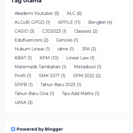
Tag Utama
Akademi Youtuber
(5)
ALC
(6)
ALCoB; GPGD
(1)
APPLE
(11)
Bengkel
(4)
CASIO
(3)
CJD2023
(1)
Classwiz
(2)
Edufluencers
(2)
Genosis
(1)
Hukum Linear
(1)
idme
(1)
JPA
(2)
KBAT
(1)
KPM
(10)
Linear Law
(1)
Matematik Tambahan
(1)
Metaskool
(1)
Profil
(1)
SMK SS17
(1)
SPM 2022
(2)
SPPB
(1)
Tahun Baru 2023
(1)
Tahun Baru Cina
(1)
Tips Add Maths
(1)
UASA
(3)
Powered by Blogger