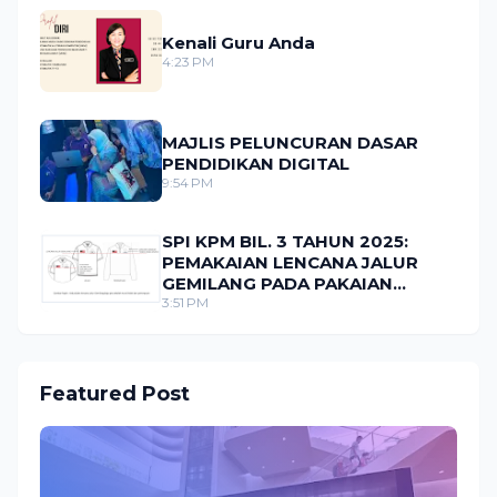
Kenali Guru Anda
4:23 PM
MAJLIS PELUNCURAN DASAR
PENDIDIKAN DIGITAL
9:54 PM
SPI KPM BIL. 3 TAHUN 2025:
PEMAKAIAN LENCANA JALUR
GEMILANG PADA PAKAIAN
SERAGAM MURID
3:51 PM
Featured Post