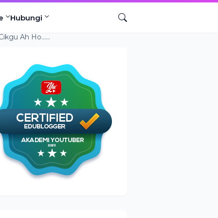
e
Hubungi
.....