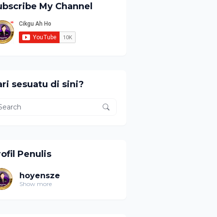
ubscribe My Channel
ri sesuatu di sini?
ofil Penulis
hoyensze
Show more