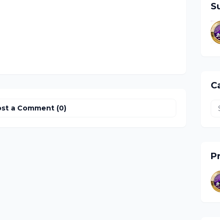
S
Ca
st a Comment (0)
Pr