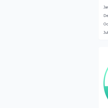
Ja
De
Oc
Ju