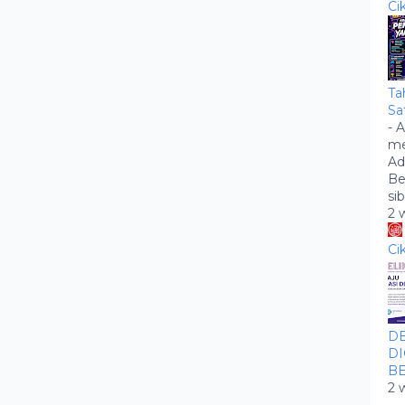
Ci
Ta
Sa
-
A
me
Ad
Be
si
2 
Ci
DE
DI
BE
2 