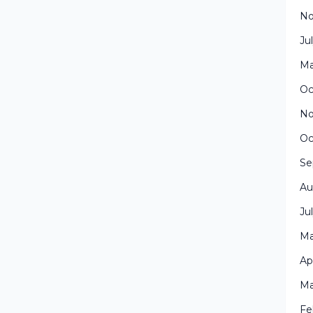
No
Ju
Ma
Oc
No
Oc
Se
Au
Ju
Ma
Ap
Ma
Fe