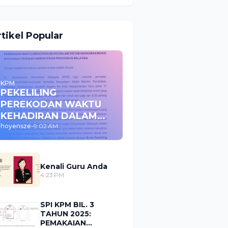
rtikel Popular
KPM
PEKELILING
PEREKODAN WAKTU
KEHADIRAN DALAM
APDM SEKOLAH KPM
hoyensze
-
9:02 AM
2023
Kenali Guru Anda
4:23 PM
SPI KPM BIL. 3
TAHUN 2025:
PEMAKAIAN