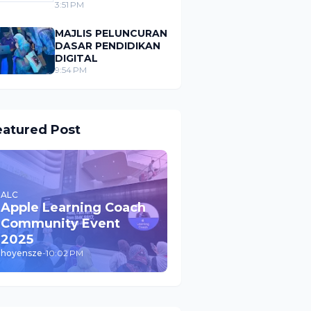
LENCANA JALUR
3:51 PM
GEMILANG PADA
PAKAIAN SERAGAM
MAJLIS PELUNCURAN
MURID
DASAR PENDIDIKAN
DIGITAL
9:54 PM
eatured Post
ALC
Apple Learning Coach
Community Event
2025
hoyensze
-
10:02 PM