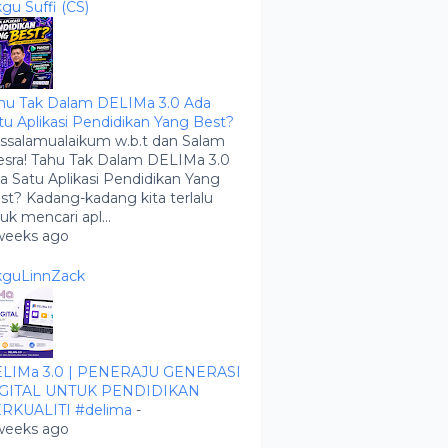
kgu Suffi (CS)
hu Tak Dalam DELIMa 3.0 Ada
tu Aplikasi Pendidikan Yang Best?
ssalamualaikum w.b.t dan Salam
sra! Tahu Tak Dalam DELIMa 3.0
a Satu Aplikasi Pendidikan Yang
st? Kadang-kadang kita terlalu
buk mencari apl...
weeks ago
kguLinnZack
LIMa 3.0 | PENERAJU GENERASI
GITAL UNTUK PENDIDIKAN
RKUALITI #delima
-
weeks ago