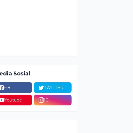
edia Sosial
FB
TWITTER
Youtube
IG