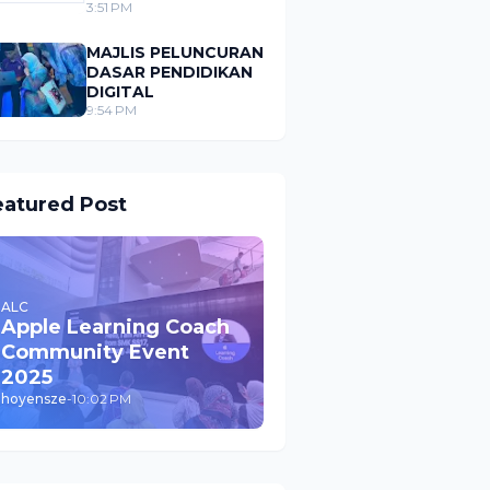
LENCANA JALUR
3:51 PM
GEMILANG PADA
PAKAIAN SERAGAM
MAJLIS PELUNCURAN
MURID
DASAR PENDIDIKAN
DIGITAL
9:54 PM
eatured Post
ALC
Apple Learning Coach
Community Event
2025
hoyensze
-
10:02 PM