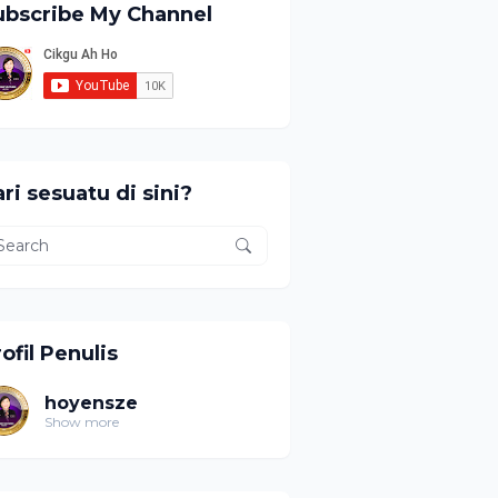
ubscribe My Channel
ri sesuatu di sini?
ofil Penulis
hoyensze
Show more