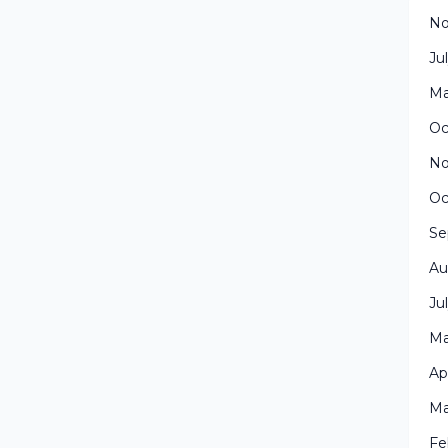
No
Ju
Ma
Oc
No
Oc
Se
Au
Ju
Ma
Ap
Ma
Fe