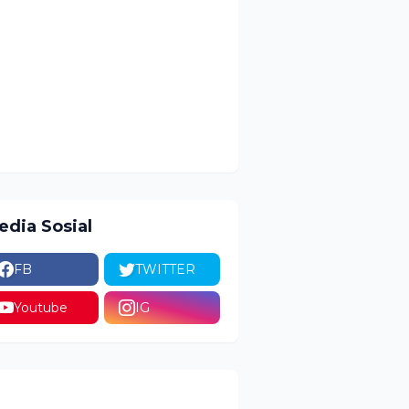
edia Sosial
FB
TWITTER
Youtube
IG