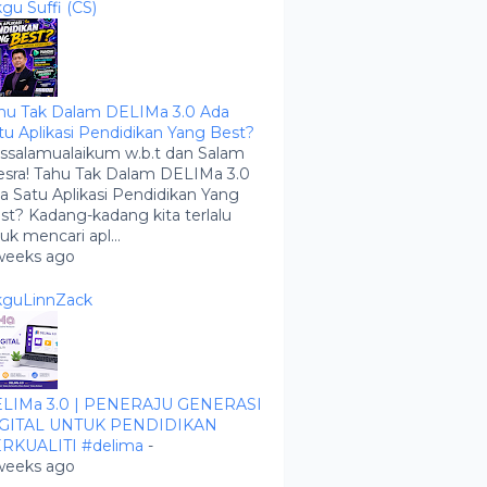
kgu Suffi (CS)
hu Tak Dalam DELIMa 3.0 Ada
tu Aplikasi Pendidikan Yang Best?
ssalamualaikum w.b.t dan Salam
sra! Tahu Tak Dalam DELIMa 3.0
a Satu Aplikasi Pendidikan Yang
st? Kadang-kadang kita terlalu
buk mencari apl...
weeks ago
kguLinnZack
LIMa 3.0 | PENERAJU GENERASI
GITAL UNTUK PENDIDIKAN
RKUALITI #delima
-
weeks ago