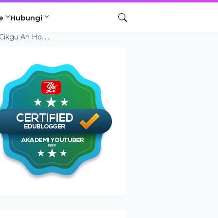
e
Hubungi
......