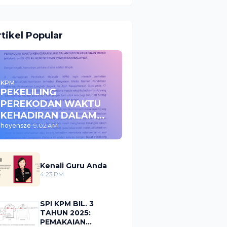
rtikel Popular
KPM
PEKELILING
PEREKODAN WAKTU
KEHADIRAN DALAM
APDM SEKOLAH KPM
hoyensze
-
9:02 AM
2023
Kenali Guru Anda
4:23 PM
SPI KPM BIL. 3
TAHUN 2025:
PEMAKAIAN