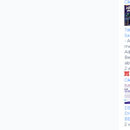
Ci
Ta
Sa
-
A
me
Ad
Be
si
2 
Ci
DE
DI
BE
2 