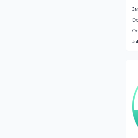
Ja
De
Oc
Ju