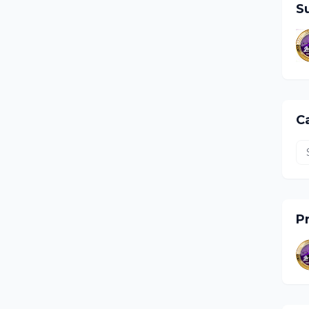
S
Ca
Pr