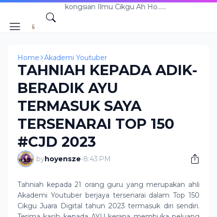
man Perkongsian Ilmu Cikgu Ah Ho......
Home
Akademi Youtuber
TAHNIAH KEPADA ADIK-
BERADIK AYU
TERMASUK SAYA
TERSENARAI TOP 150
#CJD 2023
by
hoyensze
-
8:43 PM
Tahniah kepada 21 orang guru yang merupakan ahli
Akademi Youtuber berjaya tersenarai dalam Top 150
Cikgu Juara Digital tahun 2023 termasuk diri sendiri.
Terima kasih kepada AYU kerana membuka peluang