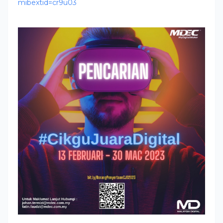
mibextid=cr9u03