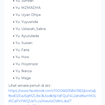
Yu. Jumrah
Yu. MZMADHA
Yu. Izyan Dhiya
Yu. Yuyusnida
Yu. Ustazah_Salina
Yu. Ayuzulaida
Yu. Suwan
Yu. Farra
Yu. How
Yu. Hoyensze
Yu. Nariza
Yu. Mage
Lihat senarai penuh di sini :
https://www.facebook.com/100066335841582/posts/p
fbid02Eaz5qMZL8eJkJwdkXp1dFQuF4L2ahdKwHMJL
A1CaPzYWQUe1LcsJ4wutxGVkhLdul/?