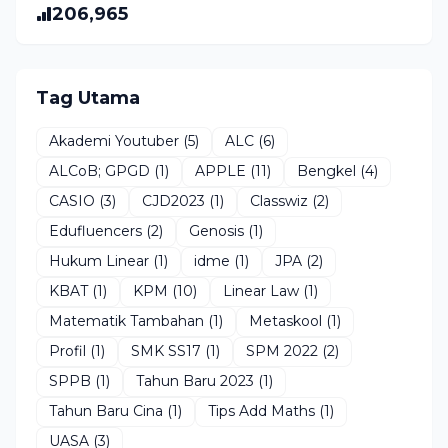
206,965
Tag Utama
Akademi Youtuber
(5)
ALC
(6)
ALCoB; GPGD
(1)
APPLE
(11)
Bengkel
(4)
CASIO
(3)
CJD2023
(1)
Classwiz
(2)
Edufluencers
(2)
Genosis
(1)
Hukum Linear
(1)
idme
(1)
JPA
(2)
KBAT
(1)
KPM
(10)
Linear Law
(1)
Matematik Tambahan
(1)
Metaskool
(1)
Profil
(1)
SMK SS17
(1)
SPM 2022
(2)
SPPB
(1)
Tahun Baru 2023
(1)
Tahun Baru Cina
(1)
Tips Add Maths
(1)
UASA
(3)