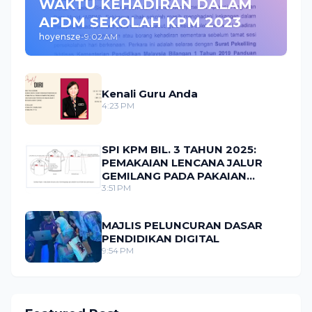
WAKTU KEHADIRAN DALAM
APDM SEKOLAH KPM 2023
hoyensze
-
9:02 AM
Kenali Guru Anda
4:23 PM
SPI KPM BIL. 3 TAHUN 2025:
PEMAKAIAN LENCANA JALUR
GEMILANG PADA PAKAIAN
SERAGAM MURID
3:51 PM
MAJLIS PELUNCURAN DASAR
PENDIDIKAN DIGITAL
9:54 PM