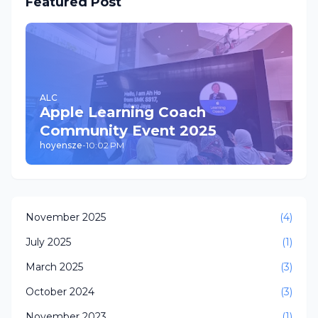
Featured Post
ALC
Apple Learning Coach
Community Event 2025
hoyensze
-
10:02 PM
November 2025
(4)
July 2025
(1)
March 2025
(3)
October 2024
(3)
November 2023
(1)